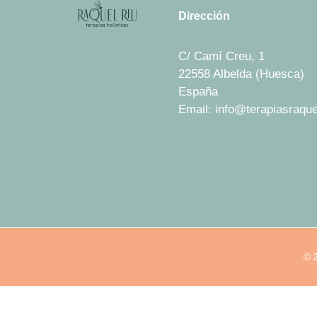
Dirección
C/ Camí Creu, 1
22558 Albelda (Huesca)
España
Email: info@terapiasraque
© 2