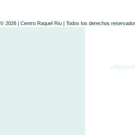
© 2026 | Centro Raquel Riu | Todos los derechos reservado
¿alguna 
Soli
tu d
A través de
más infor