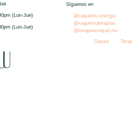
tas
Síguenos en
00pm (Lun-Jue)
@raquelriu.energia
@raquelriuterapias
00pm (Lun-Jue)
@terapiasraquel.riu
Clases
Tera