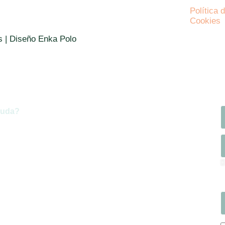
Política 
Cookies
s | Diseño Enka Polo
Duda?
cita Cita o planteános
uda
l siguiente formulario, podrás solicitar
cita o
mación
a cerca de nuestras terapias.